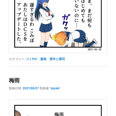
カテゴリー:
コミPo!
、
漫画
、
習作と模写
梅雨
投稿日時:
2021/06/27
投稿者:
fuyuki