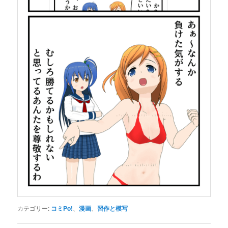
カテゴリー:
コミPo!
、
漫画
、
習作と模写