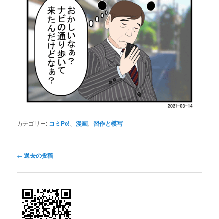
カテゴリー:
コミPo!
、
漫画
、
習作と模写
投
←
過去の投稿
稿
ナ
ビ
ゲ
ー
シ