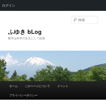
ログイン
メ
サ
イ
ブ
検
ン
コ
索
コ
ン
ふゆき bLog
ン
テ
数学は科学の女王にして奴隷
テ
ン
ン
ツ
ツ
へ
へ
移
移
動
動
メ
ホーム
このページについて
イベント
イ
ン
プライバシーポリシー
メ
ニ