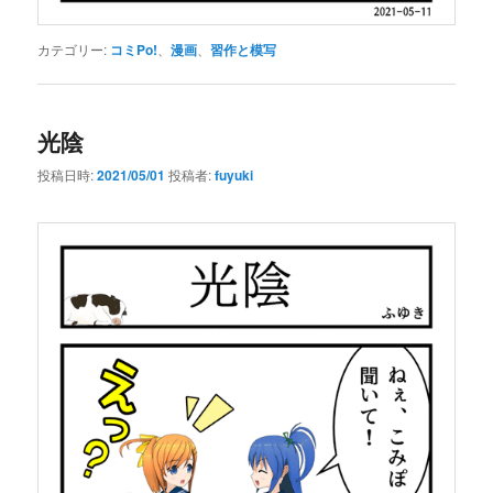
カテゴリー:
コミPo!
、
漫画
、
習作と模写
光陰
投稿日時:
2021/05/01
投稿者:
fuyuki