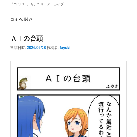
ュ
「
コミPO!
」カテゴリーアーカイブ
ー
コミPo!関連
ＡＩの台頭
投稿日時:
2026/06/28
投稿者:
fuyuki