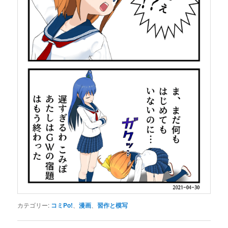
カテゴリー:
コミPo!
、
漫画
、
習作と模写