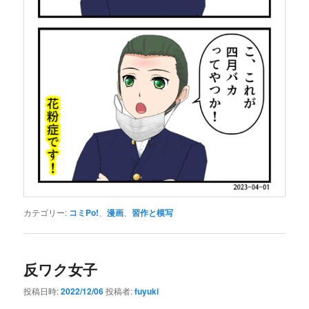
カテゴリー:
コミPo!
、
漫画
、
習作と模写
反ワク女子
投稿日時:
2022/12/06
投稿者:
fuyuki