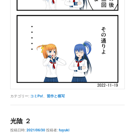
カテゴリー:
コミPo!
、
習作と模写
光陰 ２
投稿日時:
2021/06/30
投稿者:
fuyuki