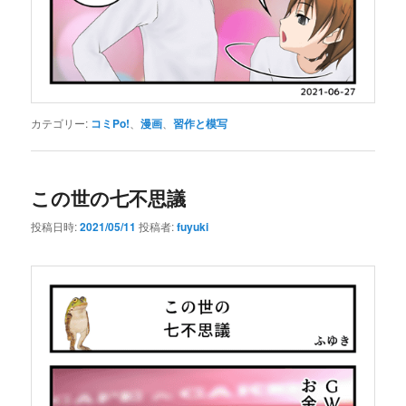
カテゴリー:
コミPo!
、
漫画
、
習作と模写
この世の七不思議
投稿日時:
2021/05/11
投稿者:
fuyuki