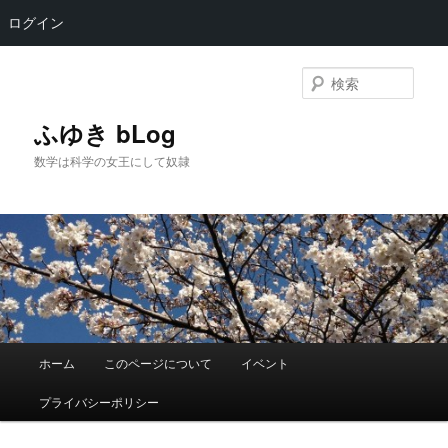
ログイン
メ
イ
検
ン
索
コ
ふゆき bLog
ン
数学は科学の女王にして奴隷
テ
ン
ツ
へ
移
動
メ
ホーム
このページについて
イベント
イ
ン
プライバシーポリシー
メ
ニ