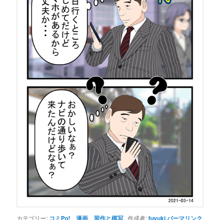
カテゴリー:
コミPo!
、
漫画
、
習作と模写
作成者:
fuyuki
パーマリンク