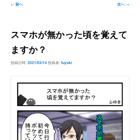
ュ
投
←
前へ
次へ
→
ー
稿
ナ
ビ
ゲ
スマホが無かった頃を覚えて
ー
シ
ますか？
ョ
ン
投稿日時:
2021/03/14
投稿者:
fuyuki