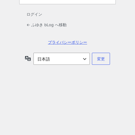
ログイン
← ふゆき bLog へ移動
プライバシーポリシー
言
語